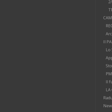
2
T
CAM
RE
Arc
Il P
Lo 
App
Sto
PMA
Il 
LA
Radu
New