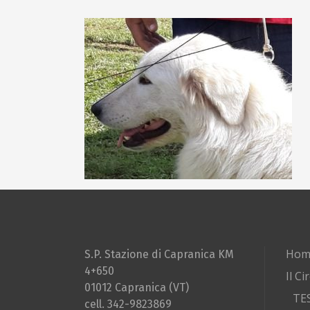
Hom
S.P. Stazione di Capranica KM
4+650
Il Ci
01012 Capranica (VT)
TE
cell. 342-9823869