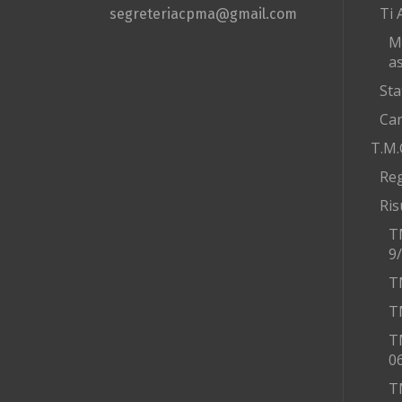
Ti 
segreteriacpma@gmail.com
M
as
Sta
Car
T.M.
Re
Ris
T
9
T
T
T
0
T