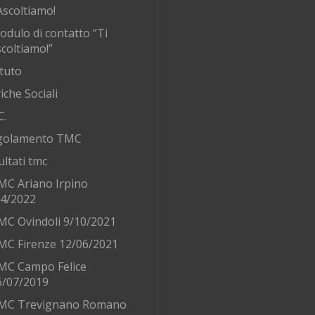
Ascoltiamo!
odulo di contatto “Ti
coltiamo!”
tuto
iche Sociali
C.
golamento TMC
ultati tmc
MC Ariano Irpino
/4/2022
MC Ovindoli 9/10/2021
MC Firenze 12/06/2021
MC Campo Felice
6/07/2019
MC Trevignano Romano