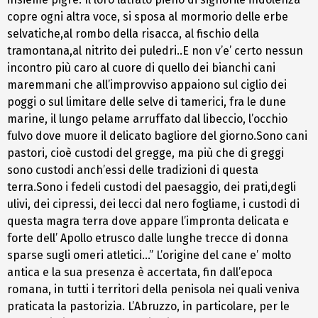
copre ogni altra voce, si sposa al mormorio delle erbe
selvatiche,al rombo della risacca, al fischio della
tramontana,al nitrito dei puledri..E non v’e’ certo nessun
incontro più caro al cuore di quello dei bianchi cani
maremmani che all’improvviso appaiono sul ciglio dei
poggi o sul limitare delle selve di tamerici, fra le dune
marine, il lungo pelame arruffato dal libeccio, l’occhio
fulvo dove muore il delicato bagliore del giorno.Sono cani
pastori, cioè custodi del gregge, ma più che di greggi
sono custodi anch’essi delle tradizioni di questa
terra.Sono i fedeli custodi del paesaggio, dei prati,degli
ulivi, dei cipressi, dei lecci dal nero fogliame, i custodi di
questa magra terra dove appare l’impronta delicata e
forte dell’ Apollo etrusco dalle lunghe trecce di donna
sparse sugli omeri atletici…” L’origine del cane e’ molto
antica e la sua presenza è accertata, fin dall’epoca
romana, in tutti i territori della penisola nei quali veniva
praticata la pastorizia. L’Abruzzo, in particolare, per le