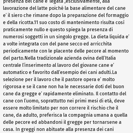
presenza del cane e’ legata ,esclusivamente, alla
lavorazione del latte poiché la base alimentare del cane
e’ il siero che rimane dopo la preparazione del formaggio
e della ricotta.11 suo costo di mantenimento risulta così
praticamente nullo e questo spiega la presenza di
numerosi soggetti in un singolo gregge. La dieta liquida e’
a volte integrata con del pane secco ed arricchita
periodicamente con le placente delle pecore al momento
del parto.Nella tradizionale azienda ovina dell’Italia
centrale l’inserimento al lavoro del giovane cane e’
automatico e favorito dall’esempio dei cani adulti.La
selezione per il lavoro che il pastore opera e’ molto
rigorosa e se il cane non ha le necessarie doti del buon
cane da gregge e’ rapidamente eliminato. Il contatto del
cane con l’uomo, soprattutto nei primi mesi di età, deve
essere molto limitato per non correre il rischio che il
cane, da adulto, preferisca la compagnia umana a quella
delle pecore ed abbandoni il gregge per tornarsene a
casa. In greggi non abituate alla presenza dei cani