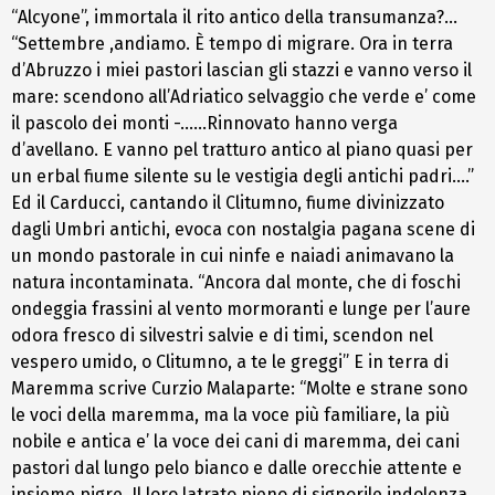
“Alcyone”, immortala il rito antico della transumanza?…
“Settembre ,andiamo. È tempo di migrare. Ora in terra
d’Abruzzo i miei pastori lascian gli stazzi e vanno verso il
mare: scendono all’Adriatico selvaggio che verde e’ come
il pascolo dei monti -……Rinnovato hanno verga
d’avellano. E vanno pel tratturo antico al piano quasi per
un erbal fiume silente su le vestigia degli antichi padri….”
Ed il Carducci, cantando il Clitumno, fiume divinizzato
dagli Umbri antichi, evoca con nostalgia pagana scene di
un mondo pastorale in cui ninfe e naiadi animavano la
natura incontaminata. “Ancora dal monte, che di foschi
ondeggia frassini al vento mormoranti e lunge per l’aure
odora fresco di silvestri salvie e di timi, scendon nel
vespero umido, o Clitumno, a te le greggi” E in terra di
Maremma scrive Curzio Malaparte: “Molte e strane sono
le voci della maremma, ma la voce più familiare, la più
nobile e antica e’ la voce dei cani di maremma, dei cani
pastori dal lungo pelo bianco e dalle orecchie attente e
insieme pigre. Il loro latrato pieno di signorile indolenza