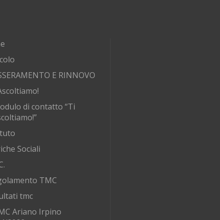
e
rcolo
SSERAMENTO E RINNOVO
Ascoltiamo!
odulo di contatto “Ti
coltiamo!”
tuto
iche Sociali
C.
golamento TMC
ultati tmc
MC Ariano Irpino