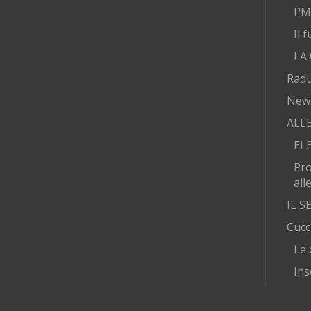
PMA
Il 
LA
Radu
New
ALL
EL
Pr
all
IL 
Cucc
Le 
Ins