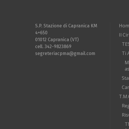
Hom
S.P. Stazione di Capranica KM
4+650
Il Ci
01012 Capranica (VT)
TE
cell. 342-9823869
Ti 
segreteriacpma@gmail.com
M
as
Sta
Car
T.M.
Re
Ris
T