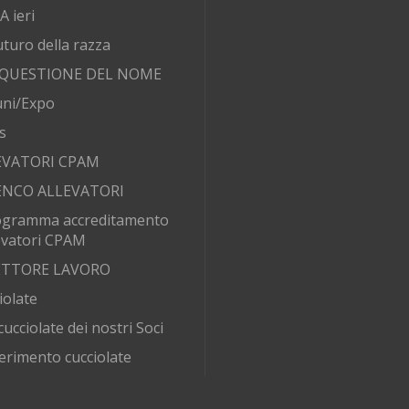
 ieri
futuro della razza
 QUESTIONE DEL NOME
ni/Expo
s
EVATORI CPAM
ENCO ALLEVATORI
ogramma accreditamento
evatori CPAM
SETTORE LAVORO
iolate
cucciolate dei nostri Soci
erimento cucciolate