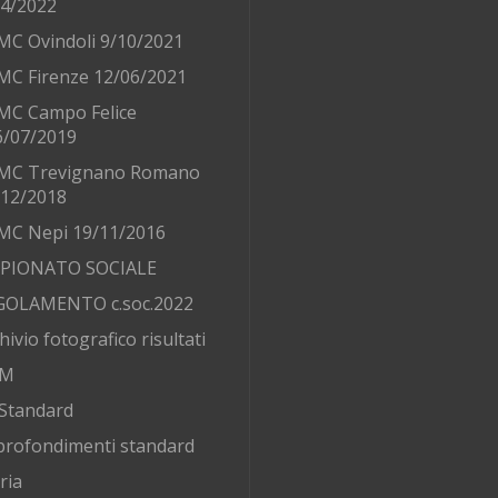
/4/2022
MC Ovindoli 9/10/2021
MC Firenze 12/06/2021
MC Campo Felice
6/07/2019
MC Trevignano Romano
/12/2018
MC Nepi 19/11/2016
PIONATO SOCIALE
GOLAMENTO c.soc.2022
hivio fotografico risultati
AM
Standard
rofondimenti standard
ria