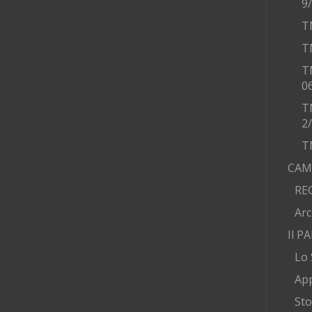
9
T
T
T
0
T
2
T
CAM
RE
Arc
Il P
Lo 
App
Sto