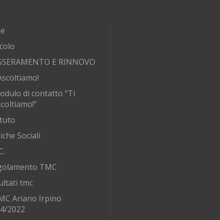
e
rcolo
SSERAMENTO E RINNOVO
Ascoltiamo!
odulo di contatto “Ti
coltiamo!”
tuto
iche Sociali
C.
golamento TMC
ultati tmc
MC Ariano Irpino
/4/2022