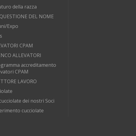
futuro della razza
 QUESTIONE DEL NOME
ni/Expo
s
EVATORI CPAM
ENCO ALLEVATORI
ogramma accreditamento
evatori CPAM
SETTORE LAVORO
iolate
cucciolate dei nostri Soci
erimento cucciolate