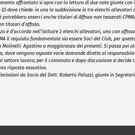
omento affrontato si apre con la lettura di due note giunte con 
D) dove chiede: in una la suddivisione in tre elenchi allevatori di
chè potrebbero esserci anche titolari di Affisso non tesserati CPM
 titolari d’affisso.
zo è d’accordo nell’istituire 2 elenchi allevatori, uno con affisso
PMA il requisito fondamentale sia essere Soci del Club, per questo
io Molinelli Agostino a maggioranza dei presenti.
Si passa poi al
, dove vengono esposte varie domande dirette al responsabile del
i al settore lavoro; per il contenuto e dopo discussione si decide
una risposta esaustiva.
imissioni da Socio del Dott. Roberto Palozzi, giunte in Segreteri