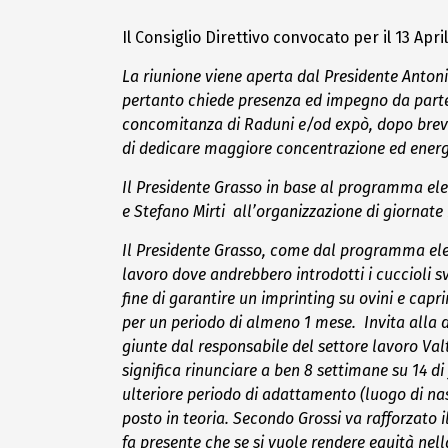
Il Consiglio Direttivo convocato per il 13 Apr
La riunione viene aperta dal Presidente Antoni
pertanto chiede presenza ed impegno da parte di
concomitanza di Raduni e/od expò, dopo breve d
di dedicare maggiore concentrazione ed energi
Il Presidente Grasso in base al programma elet
e
Stefano Mirti all’organizzazione di giornate 
Il Presidente Grasso, come dal programma elett
lavoro dove andrebbero introdotti i cuccioli sv
fine di garantire un imprinting su ovini e capr
per un periodo di almeno 1 mese. Invita alla d
giunte dal responsabile del settore lavoro Valte
significa rinunciare a ben 8 settimane su 14 di
ulteriore periodo di adattamento (luogo di nas
posto in teoria.
Secondo Grossi va rafforzato i
fa
presente che se si vuole rendere equità nell