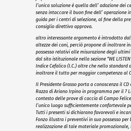
l’unica soluzione è quella dell’ adozione dei c
senza intaccare il buon fine dell’ operazione in
guida per i centri di selezione, al fine della p
consiglio direttivo approva.
altro interessante argomento è introdotto da
altezze dei cani, perciò propone di inoltrare
possesso relativi alle misurazione degli ultim
dal sito istituzionale nella sezione “WE LISTE
Indice Cefalico (I.C.) oltre che nello standar
inoltrare il tutto per maggior competenza al 
Il Presidente Grasso porta a conoscenza il CD 
Razza di Ariano Irpino in programma per il 7 L
contesto delle prove di caccia di Campo Felic
l’unico luogo sufficientemente confortevole pe
Tutti i presenti si dichiarano favorevoli e in
Fonzo illustra i preventivi in suo possesso per
realizzazione di tale materiale promozionale, s