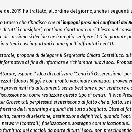
ile del 2019 ha trattato, all’ordine del giorno,anche i seguenti
o Grasso che ribadisce che gli
impegni presi nei confronti dei So
 tutti i consiglieri; continua riportando la richiesta del consig
iscussione si decide che è meglio svolgere i CD in giornate prive
a a temi così importanti come quelli affrontati nei CD
.
torale, propone di delegare il Segretario
Chiara Castellucci all
informative al fine di informare e richiamare nuovi soci. Propost
orale, espone l’ idea di realizzare “Centri di Osservazione” per 
ezzati (dopo i 60gg) e con profilo vaccinale avanzato, provenien
ini provenienti da allevamenti senza bestiame e per verificare e c
iscussione su come realizzare questo tipo di centri.
Il Vice Pres
r Grossi: tali perplessità si riferiscono al fatto che di fatto, se
 finestra dell’imprinting e quindi del tutto sbagliato.
Oltre al fa
cita, centro di selezione, destinazione definitiva), quando l’o
l network (controlli, fidelizzazione, sostegno comunicazionale)
a fornitura dei cuccioli da parte di tutti i soci, non prescinden