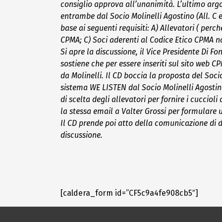
consiglio approva all’unanimità.
L’ultimo arg
entrambe dal Socio Molinelli Agostino (All. C e 
base ai seguenti requisiti: A) Allevatori ( per
CPMA; C) Soci aderenti al Codice Etico CPMA non
Si apre la discussione, il Vice Presidente Di Fon
sostiene che per essere inseriti sul sito web C
da Molinelli. Il CD boccia la proposta del Soc
sistema WE LISTEN dal Socio Molinelli Agostino
di scelta degli allevatori per fornire i cucciol
la stessa email a Valter Grossi per formulare 
Il CD prende poi atto della comunicazione di d
discussione.
[caldera_form id=”CF5c9a4fe908cb5″]