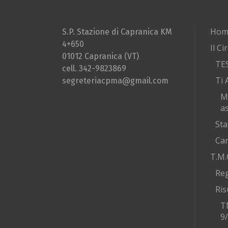
Hom
S.P. Stazione di Capranica KM
4+650
Il Ci
01012 Capranica (VT)
TE
cell. 342-9823869
Ti 
segreteriacpma@gmail.com
M
as
Sta
Car
T.M.
Re
Ris
T
9