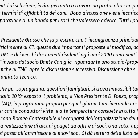
entri di selezione, invita pertanto a trovare un protocollo che p
 termini di affidabilità dei cani.
Dopo discussione viene incaricat
reparazione di un bando per i soci che volessero aderire. Tutti i 
l
Presidente Grasso che fa presente che l’ incongruenza principa
 inizialmente al CT, queste due importanti proposte di modifica,
i TMC e dei vecchi documenti risalenti agli anni 2000 contenent
N” inviato dal socio Dante Caniglia riguardante uno studio/prop
d anche al TMC, apre la discussione successiva. Discussione che 
Comitato Tecnico.
che per sopraggiunte questioni famigliari, si trova impossibili
uglio 2019; esposto il problema, il Vice Presidente Di Fonzo, pro
e (AQ), in programma proprio per quel giorno. Considerando anc
r cani e conduttori viste le alte temperature consuete in tutta I
caricano Romeo Contestabile di occuparsi dell’organizzazione de
 la realizzazione di alcuni gadget da offrire ai soci. Una volta 
i passa all’ammissione di nuovi soci. Si dà lettura della lista de