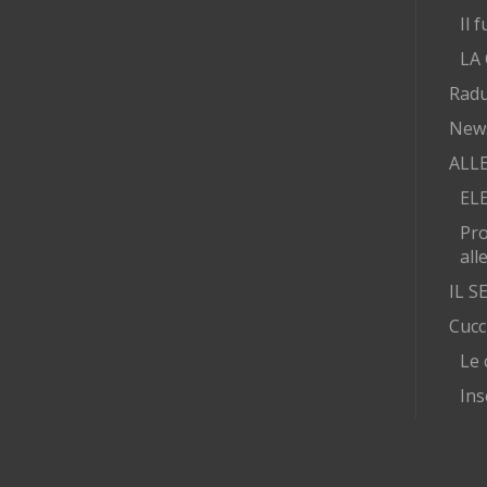
Il 
LA
Radu
New
ALL
EL
Pr
all
IL 
Cucc
Le 
Ins