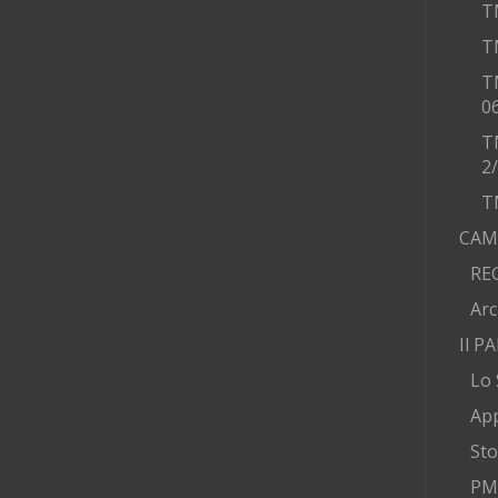
T
T
T
0
T
2
T
CAM
RE
Arc
Il P
Lo 
App
Sto
PMA