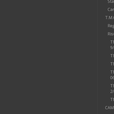
Sta
Car
T.M.
Re
Ris
T
9
T
T
T
0
T
2
T
CAM