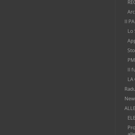
RE
Arc
Il P
Lo 
App
Sto
PMA
Il 
LA
Radu
New
ALL
EL
Pr
all