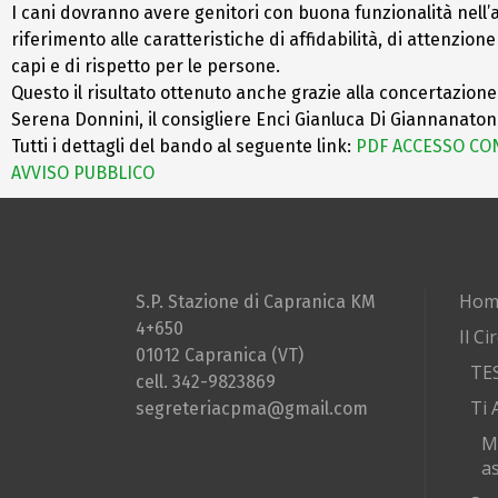
I cani dovranno avere genitori con buona funzionalità nell’a
riferimento alle caratteristiche di affidabilità, di attenzion
capi e di rispetto per le persone.
Questo il risultato ottenuto anche grazie alla concertazion
Serena Donnini, il consigliere Enci Gianluca Di Giannanato
Tutti i dettagli del bando al seguente link:
PDF ACCESSO CO
AVVISO PUBBLICO
Hom
S.P. Stazione di Capranica KM
4+650
Il Ci
01012 Capranica (VT)
TE
cell. 342-9823869
Ti 
segreteriacpma@gmail.com
M
as