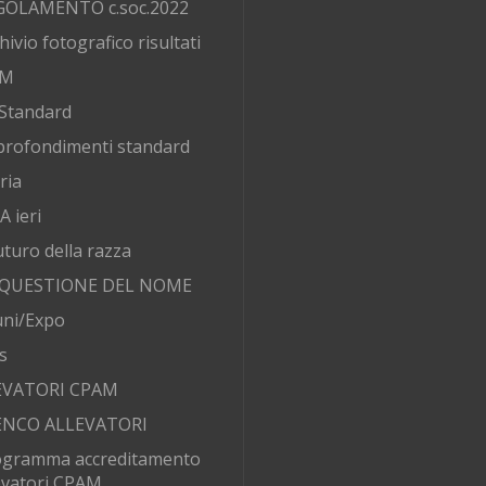
GOLAMENTO c.soc.2022
hivio fotografico risultati
AM
Standard
rofondimenti standard
ria
 ieri
futuro della razza
 QUESTIONE DEL NOME
ni/Expo
s
EVATORI CPAM
ENCO ALLEVATORI
ogramma accreditamento
evatori CPAM