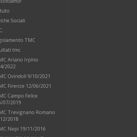
coltiamo!”
tuto
iche Sociali
C.
golamento TMC
ultati tmc
MC Ariano Irpino
/4/2022
MC Ovindoli 9/10/2021
MC Firenze 12/06/2021
MC Campo Felice
6/07/2019
MC Trevignano Romano
/12/2018
MC Nepi 19/11/2016