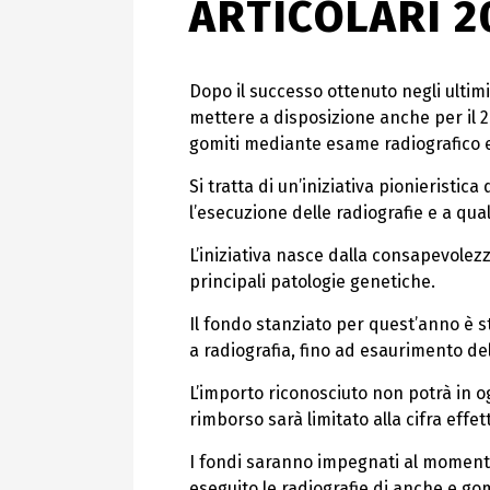
ARTICOLARI 2
Dopo il successo ottenuto negli ultim
mettere a disposizione anche per il 2
gomiti mediante esame radiografico e 
Si tratta di un’iniziativa pionieristic
l’esecuzione delle radiografie e a qu
L’iniziativa nasce dalla consapevolez
principali patologie genetiche.
Il fondo stanziato per quest’anno è s
a radiografia, fino ad esaurimento del
L’importo riconosciuto non potrà in og
rimborso sarà limitato alla cifra eff
I fondi saranno impegnati al momento 
eseguito le radiografie di anche e gom