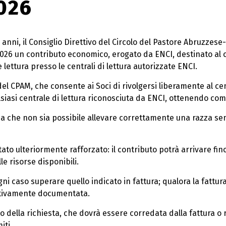
026
i anni, il Consiglio Direttivo del Circolo del Pastore Abruzz
026 un contributo economico, erogato da ENCI, destinato al c
lettura presso le centrali di lettura autorizzate ENCI.
a del CPAM, che consente ai Soci di rivolgersi liberamente al c
alsiasi centrale di lettura riconosciuta da ENCI, ottenendo co
za che non sia possibile allevare correttamente una razza senz
tato ulteriormente rafforzato: il contributo potrà arrivare fi
le risorse disponibili.
ni caso superare quello indicato in fattura; qualora la fattura 
ettivamente documentata.
della richiesta, che dovrà essere corredata dalla fattura o r
iti.