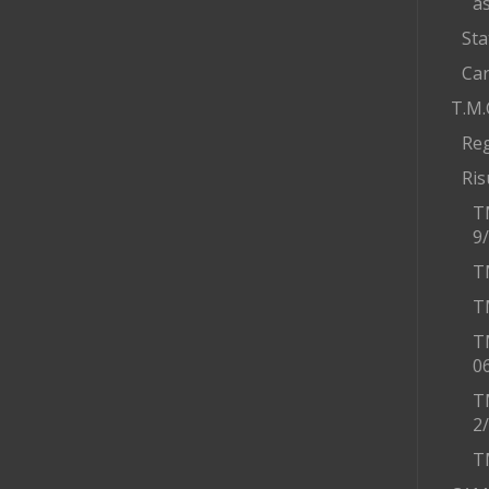
as
Sta
Car
T.M.
Re
Ris
T
9
T
T
T
0
T
2
T