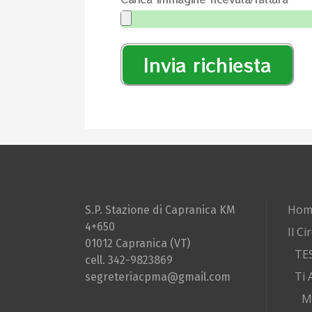
Invia richiesta
Hom
S.P. Stazione di Capranica KM
4+650
Il Ci
01012 Capranica (VT)
TE
cell. 342-9823869
Ti 
segreteriacpma@gmail.com
M