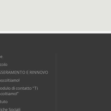
e
rcolo
SSERAMENTO E RINNOVO
Ascoltiamo!
odulo di contatto “Ti
coltiamo!”
tuto
iche Sociali