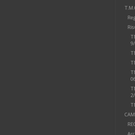
T.M.
Re
Ris
T
9
T
T
T
0
T
2
T
CAM
RE
Arc