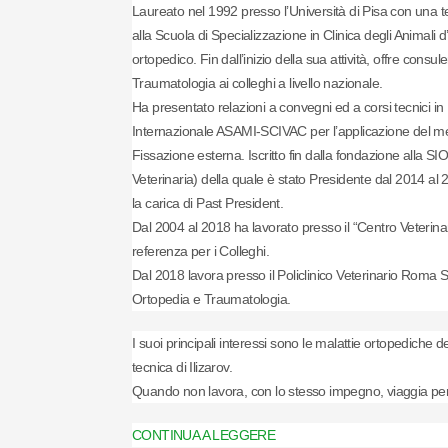
Laureato nel 1992 presso l’Università di Pisa con una t
alla Scuola di Specializzazione in Clinica degli Animali 
ortopedico. Fin dall’inizio della sua attività, offre consu
Traumatologia ai colleghi a livello nazionale.
Ha presentato relazioni a convegni ed a corsi tecnici in I
Internazionale ASAMI-SCIVAC per l’applicazione del me
Fissazione esterna. Iscritto fin dalla fondazione alla S
Veterinaria) della quale è stato Presidente dal 2014 al 
la carica di Past President.
Dal 2004 al 2018 ha lavorato presso il “Centro Veterinar
referenza per i Colleghi.
Dal 2018 lavora presso il Policlinico Veterinario Roma
Ortopedia e Traumatologia.
I suoi principali interessi sono le malattie ortopediche de
tecnica di Ilizarov.
Quando non lavora, con lo stesso impegno, viaggia per
CONTINUA A LEGGERE