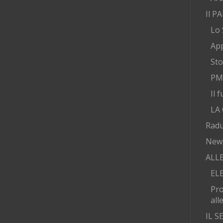
Il P
Lo 
App
Sto
PMA
Il 
LA
Radu
New
ALL
EL
Pr
all
IL 