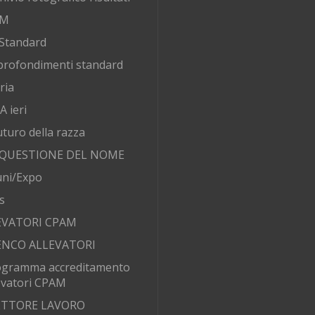
AM
Standard
rofondimenti standard
ria
 ieri
futuro della razza
 QUESTIONE DEL NOME
ni/Expo
s
EVATORI CPAM
ENCO ALLEVATORI
ogramma accreditamento
evatori CPAM
SETTORE LAVORO