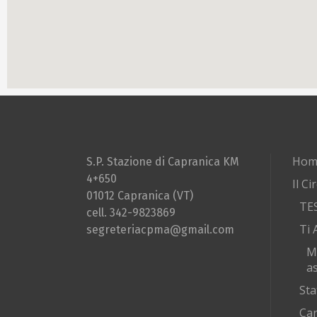
Hom
S.P. Stazione di Capranica KM
4+650
Il Ci
01012 Capranica (VT)
TE
cell. 342-9823869
Ti 
segreteriacpma@gmail.com
M
as
Sta
Car