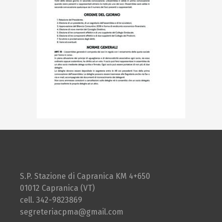
S.P. Stazione di Capranica KM 4+650
01012 Capranica (VT)
cell. 342-9823869
segreteriacpma@gmail.com