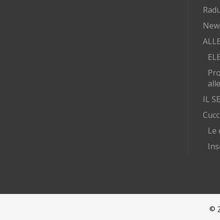
Radu
New
ALL
EL
Pr
all
IL 
Cucc
Le 
Ins
© 