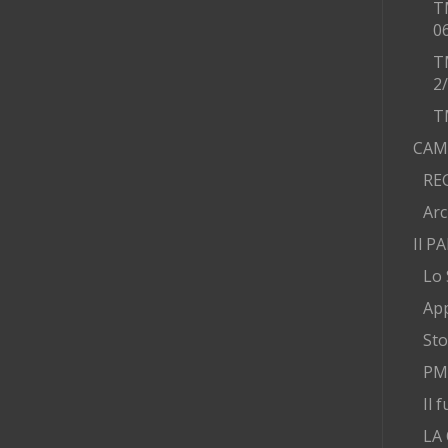
T
0
T
2
T
CAM
RE
Arc
Il P
Lo 
App
Sto
PMA
Il 
LA