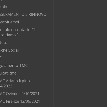
rcolo
SSERAMENTO E RINNOVO
Ascoltiamo!
odulo di contatto “Ti
coltiamo!”
tuto
iche Sociali
C.
golamento TMC
ultati tmc
MC Ariano Irpino
/4/2022
MC Ovindoli 9/10/2021
MC Firenze 12/06/2021