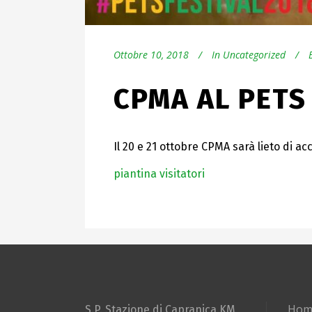
Ottobre 10, 2018
In
Uncategorized
CPMA AL PETS
Il 20 e 21 ottobre CPMA sarà lieto di ac
piantina visitatori
Hom
S.P. Stazione di Capranica KM