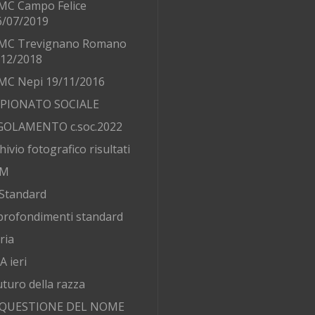
MC Campo Felice
6/07/2019
MC Trevignano Romano
/12/2018
MC Nepi 19/11/2016
PIONATO SOCIALE
GOLAMENTO c.soc.2022
hivio fotografico risultati
AM
Standard
rofondimenti standard
ria
 ieri
futuro della razza
 QUESTIONE DEL NOME