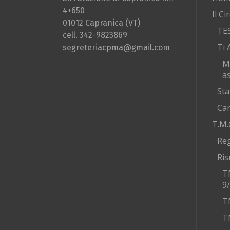
4+650
Il Ci
01012 Capranica (VT)
TE
cell. 342-9823869
Ti 
segreteriacpma@gmail.com
M
as
Sta
Car
T.M.
Re
Ris
T
9
T
T