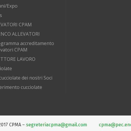
ni/Expo
s
EVATORI CPAM
ENCO ALLEVATORI
ogramma accreditamento
evatori CPAM
SETTORE LAVORO
iolate
cucciolate dei nostri Soci
erimento cucciolate
2017 CPMA –
segreteriacpma@gmail.com
cpma@pec.enci