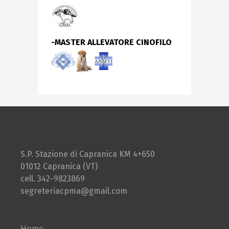
-MASTER ALLEVATORE CINOFILO
S.P. Stazione di Capranica KM 4+650
01012 Capranica (VT)
cell. 342-9823869
segreteriacpma@gmail.com
Home