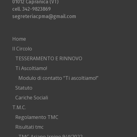
01012 Capranica (VT)
cell. 342-9823869
segreteriacpma@gmail.com
Home
Il Circolo
TESSERAMENTO E RINNOVO
Ti Ascoltiamo!
Modulo di contatto “Ti ascoltiamo!”
Statuto
Cariche Sociali
T.M.C.
Regolamento TMC
Risultati tmc
TMC Ariano Irpino 9/4/2022