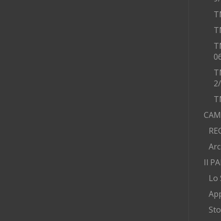
T
T
T
0
T
2
T
CAM
RE
Arc
Il P
Lo 
App
Sto