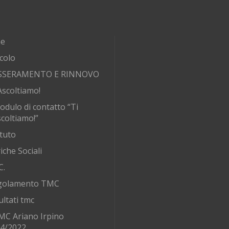
e
rcolo
SSERAMENTO E RINNOVO
Ascoltiamo!
odulo di contatto “Ti
coltiamo!”
tuto
iche Sociali
C.
golamento TMC
ultati tmc
MC Ariano Irpino
/4/2022