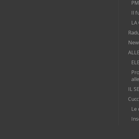
PMA
Il 
LA
Radu
New
ALL
EL
Pr
all
IL 
Cucc
Le 
Ins