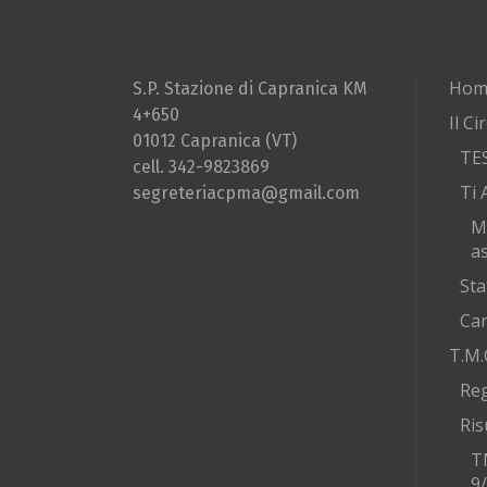
Hom
S.P. Stazione di Capranica KM
4+650
Il Ci
01012 Capranica (VT)
TE
cell. 342-9823869
Ti 
segreteriacpma@gmail.com
M
as
Sta
Car
T.M.
Re
Ris
T
9