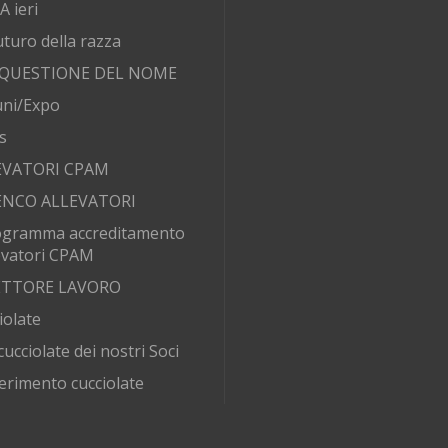
 ieri
futuro della razza
 QUESTIONE DEL NOME
ni/Expo
s
EVATORI CPAM
ENCO ALLEVATORI
ogramma accreditamento
evatori CPAM
SETTORE LAVORO
iolate
cucciolate dei nostri Soci
erimento cucciolate