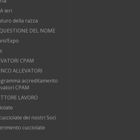
ria
 ieri
futuro della razza
 QUESTIONE DEL NOME
ni/Expo
s
EVATORI CPAM
ENCO ALLEVATORI
ogramma accreditamento
evatori CPAM
SETTORE LAVORO
iolate
cucciolate dei nostri Soci
erimento cucciolate