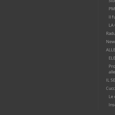
Sto
PMA
Il 
LA
Radu
New
ALL
EL
Pr
all
IL 
Cucc
Le 
Ins