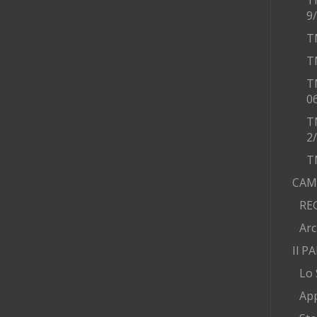
T
9
T
T
T
0
T
2
T
CAM
RE
Arc
Il P
Lo 
App