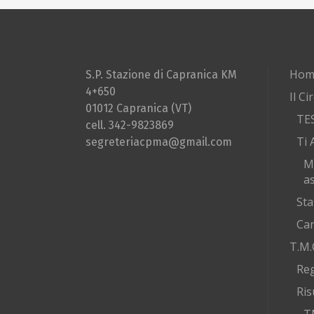
Hom
S.P. Stazione di Capranica KM
4+650
Il Ci
01012 Capranica (VT)
TE
cell. 342-9823869
Ti 
segreteriacpma@gmail.com
M
as
Sta
Car
T.M.
Re
Ris