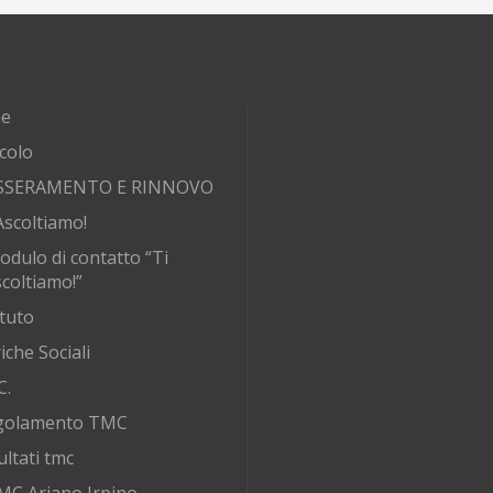
e
rcolo
SSERAMENTO E RINNOVO
Ascoltiamo!
odulo di contatto “Ti
coltiamo!”
tuto
iche Sociali
C.
golamento TMC
ultati tmc