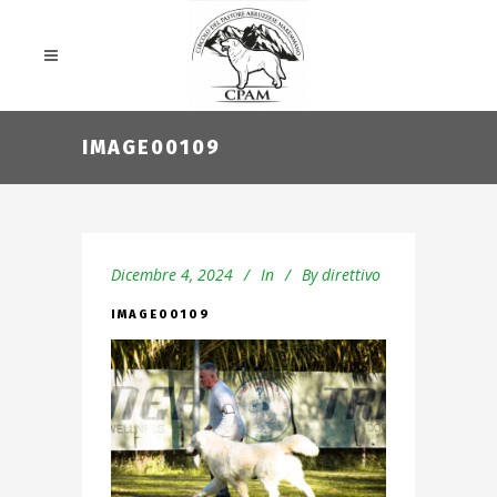
IMAGE00109
Dicembre 4, 2024
In
By
direttivo
IMAGE00109