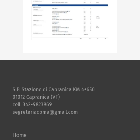
S.P. Stazione di Capranica KM 4+650
01012 Capranica (VT)
cell. 342-9823869
segreteriacpma@gmail.com
Home