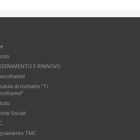
e
rcolo
SSERAMENTO E RINNOVO
Ascoltiamo!
odulo di contatto “Ti
coltiamo!”
tuto
iche Sociali
C.
golamento TMC