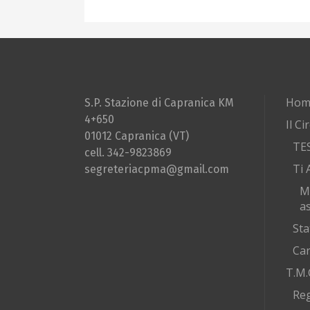
Hom
S.P. Stazione di Capranica KM
4+650
Il Ci
01012 Capranica (VT)
TE
cell. 342-9823869
Ti 
segreteriacpma@gmail.com
M
as
Sta
Car
T.M.
Re