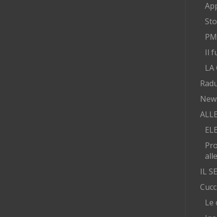
App
Sto
PMA
Il 
LA
Radu
New
ALL
EL
Pr
all
IL 
Cucc
Le 