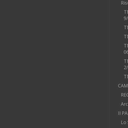
Ris
T
9
T
T
T
0
T
2
T
CAM
RE
Arc
Il P
Lo 