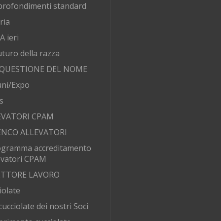
rofondimenti standard
ria
 ieri
futuro della razza
 QUESTIONE DEL NOME
ni/Expo
s
EVATORI CPAM
ENCO ALLEVATORI
ogramma accreditamento
evatori CPAM
SETTORE LAVORO
iolate
cucciolate dei nostri Soci