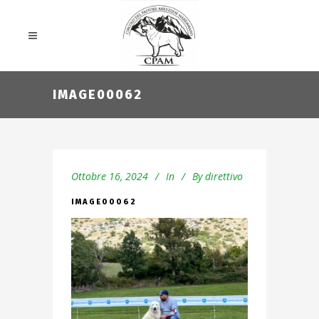
IMAGE00062
Ottobre 16, 2024
In
By
direttivo
IMAGE00062