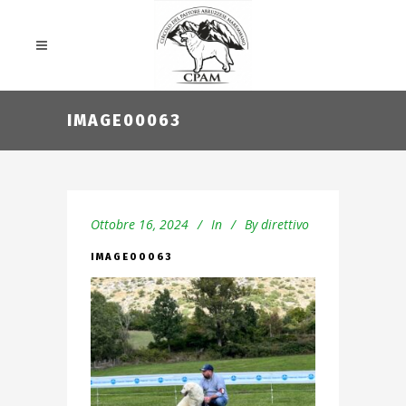
IMAGE00063
Ottobre 16, 2024
In
By
direttivo
IMAGE00063