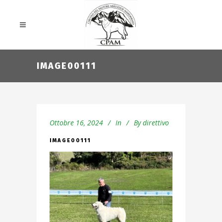
IMAGE00111
Ottobre 16, 2024
In
By
direttivo
IMAGE00111