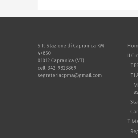
Hom
S.P. Stazione di Capranica KM
4+650
Il Ci
01012 Capranica (VT)
TE
cell. 342-9823869
Ti 
segreteriacpma@gmail.com
M
as
Sta
Car
T.M.
Re