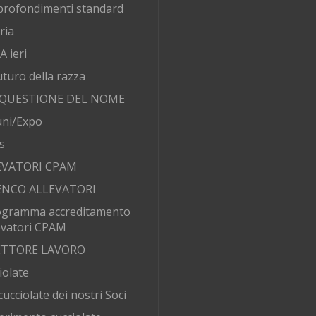
rofondimenti standard
ria
 ieri
futuro della razza
 QUESTIONE DEL NOME
ni/Expo
s
EVATORI CPAM
ENCO ALLEVATORI
ogramma accreditamento
evatori CPAM
SETTORE LAVORO
iolate
cucciolate dei nostri Soci