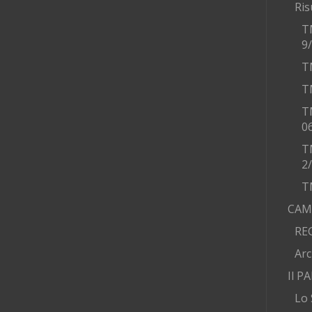
Ris
T
9
T
T
T
0
T
2
T
CAM
RE
Arc
Il P
Lo 