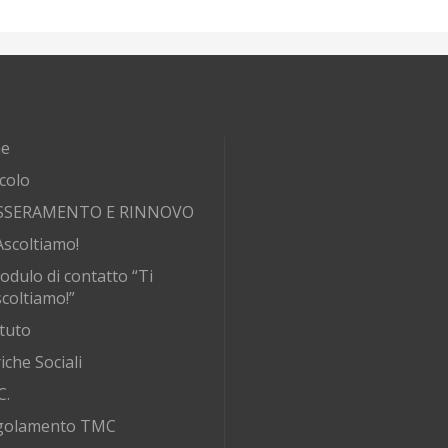
e
rcolo
SSERAMENTO E RINNOVO
Ascoltiamo!
odulo di contatto “Ti
coltiamo!”
tuto
iche Sociali
C.
golamento TMC