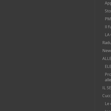
App
Sto
PMA
Il 
LA
Radu
New
ALL
EL
Pr
all
IL 
Cucc
Le 