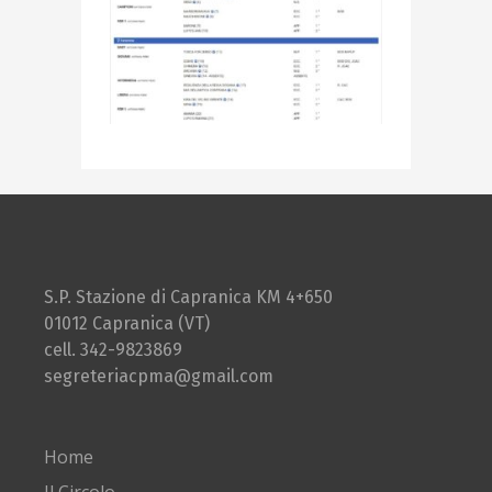
S.P. Stazione di Capranica KM 4+650
01012 Capranica (VT)
cell. 342-9823869
segreteriacpma@gmail.com
Home
Il Circolo