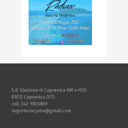
S.P. Stazione di Capranica KM 4+650
01012 Capranica (VT)
cell. 342-9823869
segreteriacpma@gmail.com