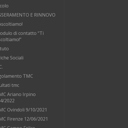
rcolo
SSERAMENTO E RINNOVO
Ascoltiamo!
odulo di contatto “Ti
coltiamo!”
tuto
iche Sociali
C.
golamento TMC
ultati tmc
MC Ariano Irpino
/4/2022
MC Ovindoli 9/10/2021
MC Firenze 12/06/2021