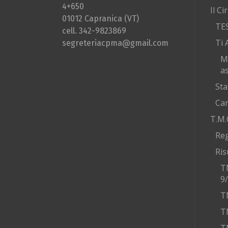
4+650
Il Ci
01012 Capranica (VT)
TE
cell. 342-9823869
Ti 
segreteriacpma@gmail.com
M
as
Sta
Car
T.M.
Re
Ris
T
9
T
T