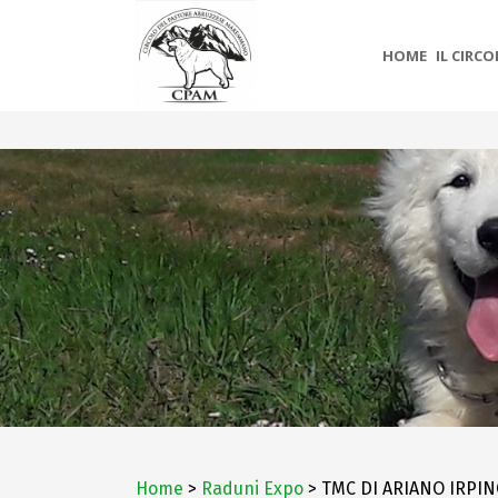
HOME
IL CIRC
Home
>
Raduni Expo
> TMC DI ARIANO IRPINO