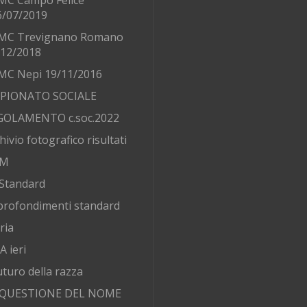
MC Campo Felice
6/07/2019
MC Trevignano Romano
/12/2018
MC Nepi 19/11/2016
PIONATO SOCIALE
GOLAMENTO c.soc.2022
hivio fotografico risultati
AM
Standard
rofondimenti standard
ria
 ieri
futuro della razza
 QUESTIONE DEL NOME