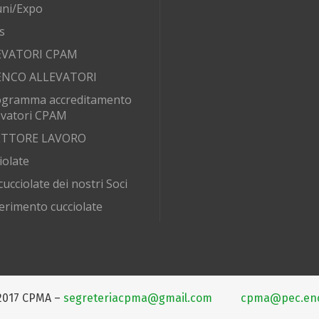
ni/Expo
s
EVATORI CPAM
ENCO ALLEVATORI
ogramma accreditamento
evatori CPAM
SETTORE LAVORO
iolate
cucciolate dei nostri Soci
erimento cucciolate
2017 CPMA –
segreteriacpma@gmail.com
cpma@pec.enci