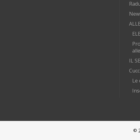
Radu
New
ALL
EL
Pr
all
IL 
Cucc
Le 
Ins
© 