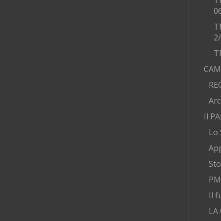
T
0
T
2
T
CAM
RE
Arc
Il P
Lo 
App
Sto
PMA
Il 
LA