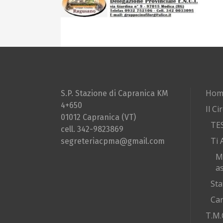
Hom
S.P. Stazione di Capranica KM
4+650
Il Ci
01012 Capranica (VT)
TE
cell. 342-9823869
Ti 
segreteriacpma@gmail.com
M
as
Sta
Car
T.M.