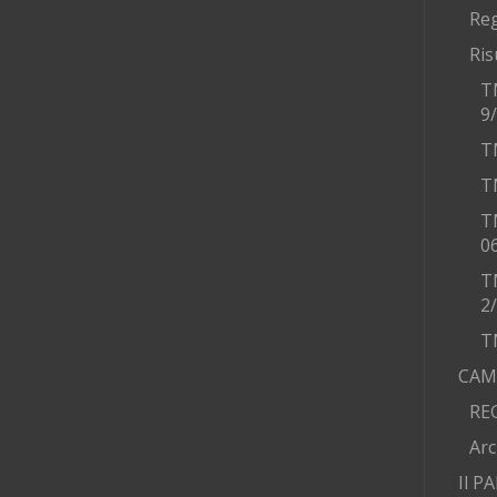
Re
Ris
T
9
T
T
T
0
T
2
T
CAM
RE
Arc
Il P