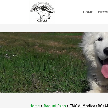
HOME
IL CIRC
Home
>
Raduni Expo
> TMC di Modica (RG) 