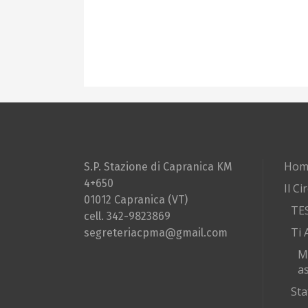
Hom
S.P. Stazione di Capranica KM
4+650
Il Ci
01012 Capranica (VT)
TE
cell. 342-9823869
Ti 
segreteriacpma@gmail.com
M
as
Sta