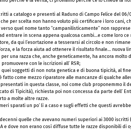
iamo perché è la verità, ci proviamo perché ce lo chiede la nost
critti a catalogo e presenti al Raduno di Campo Felice del 06/
ri che per scelta non hanno voluto più certificare i loro cani, 
ta verso quel nome tanto “campanilisticamente” non rappresen
i ad entrare in scena appena qualcosa cambi…e come loro ce ne
itore, da qui l’esortazione a tesserarsi al circolo e non riman
orza, e la forza aiuta ad ottenere il risultato finale… nuova l
per una razza che, anche geneticamente, ha ancora molto da 
promuovere con le iscrizioni all’ RSR;
ei soggetti di non nota genetica e di buona tipicità, al fin
 fatto come mezzo riparatore alle mancanze di qualche allevat
ni presentati in questa classe, noi come club proponemmo il de
tificato di Tipicità), richiesta poi non concessa da parte dell’ 
to a molte altre razze.
eri sparati un po’ lì a caso e sugli effetti che questi avrebb
 decenni quelle che avevano numeri superiori ai 3000 iscritti 
 e dove non erano così diffuse tutte le razze disponibili di o