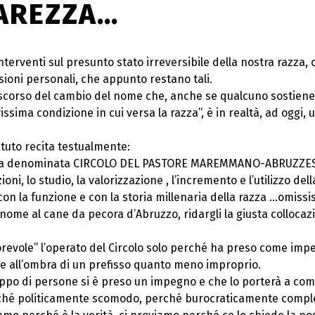
IAREZZA…
interventi sul presunto stato irreversibile della nostra razza, 
ioni personali, che appunto restano tali.
discorso del cambio del nome che, anche se qualcuno sostiene
vissima condizione in cui versa la razza”, è in realtà, ad ogg
atuto recita testualmente:
izzata denominata CIRCOLO DEL PASTORE MAREMMANO-ABRUZZESE
ni, lo studio, la valorizzazione , l’incremento e l’utilizzo de
 la funzione e con la storia millenaria della razza …omissi
me al cane da pecora d’Abruzzo, ridargli la giusta collocazio
evole” l’operato del Circolo solo perché ha preso come impeg
re all’ombra di un prefisso quanto meno improprio.
ppo di persone si è preso un impegno e che lo porterà a co
rché politicamente scomodo, perché burocraticamente comples