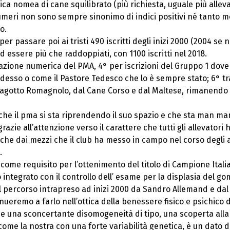
gica nomea di cane squilibrato (più richiesta, uguale più allev
numeri non sono sempre sinonimo di indici positivi né tanto me
o.
 per passare poi ai tristi 490 iscritti degli inizi 2000 (2004 se
ad essere più che raddoppiati, con 1100 iscritti nel 2018.
azione numerica del PMA, 4° per iscrizioni del Gruppo 1 dove c
esso o come il Pastore Tedesco che lo è sempre stato; 6° tra 
Lagotto Romagnolo, dal Cane Corso e dal Maltese, rimanendo in
 che il pma si sta riprendendo il suo spazio e che sta man ma
ie all’attenzione verso il carattere che tutti gli allevatori 
e dai mezzi che il club ha messo in campo nel corso degli an
.
ome requisito per l’ottenimento del titolo di Campione Italian
to integrato con il controllo dell’ esame per la displasia del go
l percorso intrapreso ad inizi 2000 da Sandro Allemand e dal
nueremo a farlo nell’ottica della benessere fisico e psichico 
bbe una sconcertante disomogeneità di tipo, una scoperta al
ome la nostra con una forte variabilità genetica, è un dato 