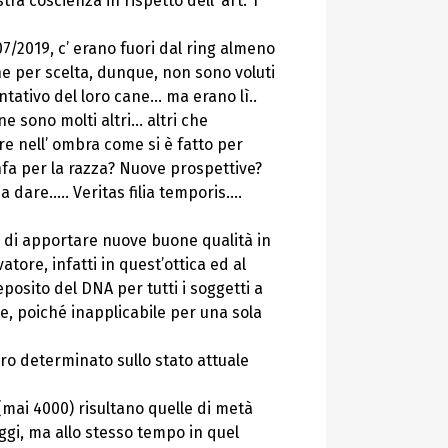
ra coscienza in rispetto dell’ art. 1
07/2019, c’ erano fuori dal ring almeno
che per scelta, dunque, non sono voluti
tativo del loro cane… ma erano lì..
 sono molti altri… altri che
ere nell’ ombra come si è fatto per
infa per la razza? Nuove prospettive?
dare….. Veritas filia temporis….
e di apportare nuove buone qualità in
ore, infatti in quest’ottica ed al
posito del DNA per tutti i soggetti a
Ente, poiché inapplicabile per una sola
ero determinato sullo stato attuale
(mai 4000) risultano quelle di metà
ggi, ma allo stesso tempo in quel