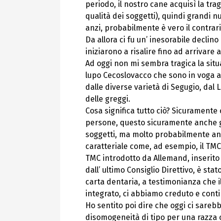
periodo, il nostro cane acquisì la tra
qualità dei soggetti), quindi grandi 
anzi, probabilmente è vero il contrari
Da allora ci fu un’ inesorabile declino
iniziarono a risalire fino ad arrivare 
Ad oggi non mi sembra tragica la situ
lupo Cecoslovacco che sono in voga ad
dalle diverse varietà di Segugio, dal 
delle greggi.
Cosa significa tutto ciò? Sicuramente
persone, questo sicuramente anche graz
soggetti, ma molto probabilmente anch
caratteriale come, ad esempio, il TMC
TMC introdotto da Allemand, inserito c
dall’ ultimo Consiglio Direttivo, è sta
carta dentaria, a testimonianza che i
integrato, ci abbiamo creduto e conti
Ho sentito poi dire che oggi ci sare
disomogeneità di tipo per una razza c