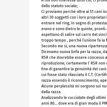
A noi non interessa tutto ciò, ci prov
dello statuto sociale;
Ci proviamo perché oltre ai 51 cani is
altri 30 soggetti con i loro proprieta
entrare nel ring, in segno di protes
erano e sono dietro le quinte, pront
aspettano di salire sul carro del vinc
troppo tempo , perché l’unione fa la f
Secondo me si, una nuova ripartenza 
Dicevamo nuova linfa per la razza, da 
RSR che dovrebbe essere concesso a qu
riproduzione; certamente l’ RSR non è
fine di garantire la genuinità dei ca
cui fosse stato rilasciato il C.T. (Cer
razza essendo il riconoscimento, aper
Alcune perplessità mi sorgono sui num
della razza.
Analizzando le cucciolate degli ultimi
anni 80… dove era di gran moda il PMA