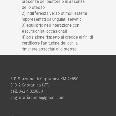
presenza del pastore o in assenza
dello stesso
2) indifferenza verso stimoli esterni
rappresentati da ungulati selvatici
3) equilibrio nell’interazione con
escursionisti occasionali
4) posizione rispetto al gregge ai fini di
certificare l’attitudine dei cani a
rimanere associati allo stesso
S.P. Stazione di Capranica KM 4+650
01012 Capranica (VT)
cell. 342-9823869
segreteriacpma@gmail.com