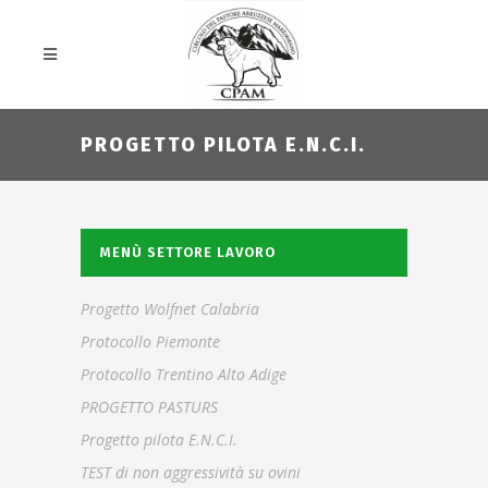
PROGETTO PILOTA E.N.C.I.
MENÙ SETTORE LAVORO
Progetto Wolfnet Calabria
Protocollo Piemonte
Protocollo Trentino Alto Adige
PROGETTO PASTURS
Progetto pilota E.N.C.I.
TEST di non aggressività su ovini